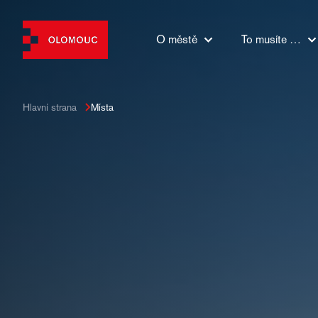
O městě
To musíte …
Hlavní strana
Místa