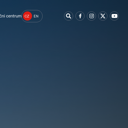
ční centrum
CZ
EN